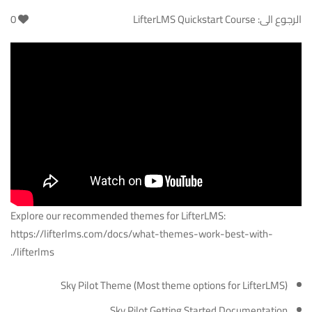
الرجوع الى:
LifterLMS Quickstart Course
0
Explore our recommended themes for LifterLMS:
https://lifterlms.com/docs/what-themes-work-best-with-
.
lifterlms/
Sky Pilot Theme
(Most theme options for LifterLMS)
Sky Pilot Getting Started Documentation