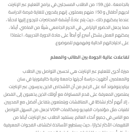
بالجامعة ، فإن 59٪ من الطلاب المسجلين في برامج التعليم عبر الإنترنت
لديهم أطفال و 50٪ منهم يعملون. إنهم يقدرون للغاية فرصة الدراسة
عندما يمكنهم ذلك ، حيث يتم عادةً أرشفة المحاضرات للرجوع إليها لاحقًا ،
مما يجعل الحضور الإلزامي في الحرم الجامعي شيئًا من الماضي. أيضًا ،
يمكنهم العمل بشكل أسرع أو أبطأ على مادة الدورة التدريبية ، اعتمادًا
على احتياجاتهم الحالية وفهمهم للموضوع.
تفاعلات عالية الجودة بين الطالب والمعلم
ميزة أخرى للتعليم عبر الإنترنت هي تحسين التواصل بين الطلاب
والمعلمين. أظهرت دراسة أجرتها جامعة ولاية كاليفورنيا في سان
برناردينوفوند أنه على الرغم من أن الأشخاص الذين يدرسون عبر الإنترنت
يمتصون المعرفة على قدم المساواة مع أولئك الذين يذهبون إلى الفصل
، إلا أنهم أكثر نشاطًا في المناقشات ويتمتعون بتفاعل أفضل مع المدربين.
تقنيات مثل مؤتمرات الفيديو ومكالمات VOIP تجعل من السهل التواصل
مع الناس في جميع أنحاء العالم. يستفيد الطلاب عبر الإنترنت أيضًا من
التقييمات الأكثر تكرارًا ، حيث يستطيع الأساتذة اكتشاف الفجوات المعرفية