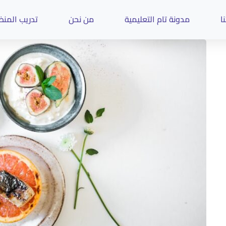
ا
مدونة تام التعليمية
من نحن
تدريب المن