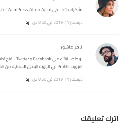
نشكرك دائمًا على تحديث سمات WordPress الخاصة بك باستمرار. مستوى دعمك وتفانيك لا يعلى عليه.
ديسمبر 11, 2019 في 8:50 ص
رد
تامر عاشور
التبويب Profile في الزاوية اليمنى السفلية من الشاشة.
ديسمبر 11, 2019 في 8:50 ص
رد
اترك تعليقك