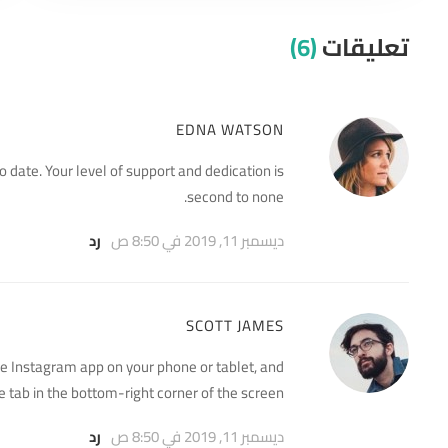
تعليقات
(6)
EDNA WATSON
date. Your level of support and dedication is
second to none.
ديسمبر 11, 2019 في 8:50 ص
رد
SCOTT JAMES
he Instagram app on your phone or tablet, and
le tab in the bottom-right corner of the screen.
ديسمبر 11, 2019 في 8:50 ص
رد