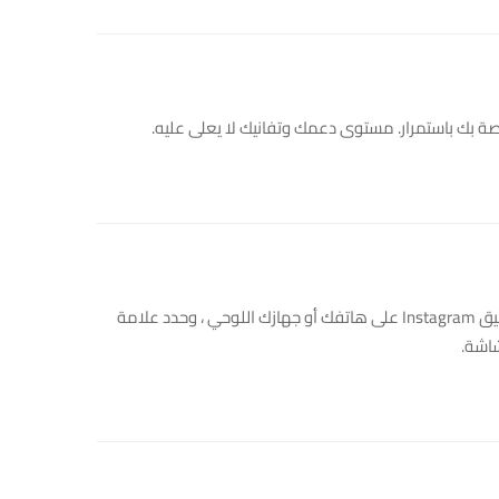
لربط حساباتك على Facebook و Twitter ، افتح تطبيق Instagram على هاتفك أو جهازك اللوحي ، وحدد علامة