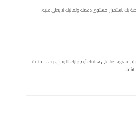
لربط حساباتك على Facebook و Twitter ، افتح تطبيق Instagram على هاتفك أو جهازك اللوحي ، وحدد علامة