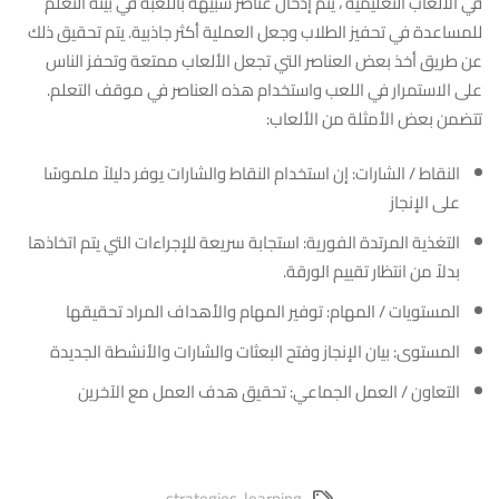
في الألعاب التعليمية ، يتم إدخال عناصر شبيهة باللعبة في بيئة التعلم
للمساعدة في تحفيز الطلاب وجعل العملية أكثر جاذبية. يتم تحقيق ذلك
عن طريق أخذ بعض العناصر التي تجعل الألعاب ممتعة وتحفز الناس
على الاستمرار في اللعب واستخدام هذه العناصر في موقف التعلم.
تتضمن بعض الأمثلة من الألعاب:
النقاط / الشارات: إن استخدام النقاط والشارات يوفر دليلاً ملموسًا
على الإنجاز
التغذية المرتدة الفورية: استجابة سريعة للإجراءات التي يتم اتخاذها
بدلاً من انتظار تقييم الورقة.
المستويات / المهام: توفير المهام والأهداف المراد تحقيقها
المستوى: بيان الإنجاز وفتح البعثات والشارات والأنشطة الجديدة
التعاون / العمل الجماعي: تحقيق هدف العمل مع الآخرين
strategies
,
learning